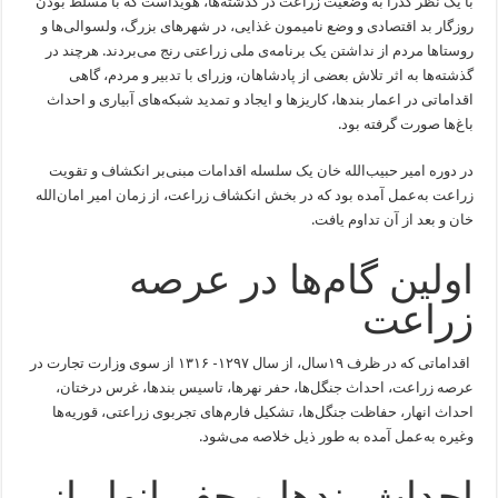
با یک نظر گذرا به وضعیت زراعت در گذشته‌ها، هویداست که با مسلط بودن
روزگار بد اقتصادی و وضع نامیمون غذایی، در شهرهای بزرگ، ولسوالی‌ها و
روستا‌ها مردم از نداشتن یک برنامه‌ی ملی زراعتی رنج می‌بردند. هرچند در
گذشته‌ها به اثر تلاش بعضی از پادشاهان، وزرای با تدبیر و مردم، گاهی
اقداماتی در اعمار بندها، کاریزها و ایجاد و تمدید شبکه‌های آبیاری و احداث
باغ‌ها صورت گرفته بود.
در دوره امیر حبیب‌الله خان یک سلسله اقدامات مبنی‌بر انکشاف و تقویت
زراعت به‌عمل آمده بود که در بخش انکشاف زراعت، از زمان امیر امان‌الله
خان و بعد از آن تداوم یافت.
اولین گام‌ها در عرصه
زراعت
اقداماتی که در ظرف ۱۹سال، از سال ۱۲۹۷- ۱۳۱۶ از سوی وزارت تجارت در
عرصه زراعت، احداث جنگل‌ها، حفر نهرها، تاسیس بندها، غرس درختان،
احداث انهار، حفاظت جنگل‌ها، تشکیل فارم‌های تجربوی زراعتی، قوریه‌ها
وغیره به‌عمل آمده به طور ذیل خلاصه می‌شود.
احداث بندها و حفر انهار از