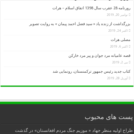
رورنامه 28 عقرب سال 1398 اتفاق اسلام – هرات
نوامبر 20, 2019
بزرگداشت از زنده یاد « سید فضل احمد پیمان » به روایت تصویر
اکتبر 24, 2019
مصلی هرات
اکتبر 6, 2019
قصه عامیانه مرد جوان و پیر مرد خارکن
می 2, 2019
کتاب جدید رئیس جمهور ترکمنستان، رونمایی شد
آوریل 28, 2019
پست های محبوب
طراح اولیه منظر جهاد « موزیم جنگ مردم افغانستان» در گذشت