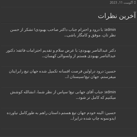
آگوست 11, 2023
آخرین نظرات
admin: با درود و احترام جناب داکتر صاحب بهبودی! تشکر از حسن
نظر تان، موفق و کامگار باشی...
دکتر عبدالناصر بهبودی: با عرض سلام و تقدیم احترامات فائقه: دکتور
عبدالناصر بهبودی هستم از ولسوالی کهسان...
حسین: درود دراولین فرصت افسانه تکمیل شده جهان تیغ رابرایتان
میفرستم. جهان تیغ/سیستان ا...
admin: جناب آقای جهانی تیغ! سپاس از نظر شما، انشالله کوشش
میکنیم که کامل تر شود...
حسین: البته خودم جهان تیغ هستم.داستان راهم به طورکامل نیاورده
ایدونمونه چاپ شده درایرا...