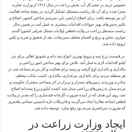
خصوص تزیید در حجم کار آن، بخش زراعت در سال ۱۳۱۶ از وزارت تجارت
مجزا شده برای آن یک ریاست مستقل تشکیل گردید. در نتیجه ساحه فعالیت
آن نیز توسعه یافت. برای اصلاح اراضی بایر، سرسبز ساختن کشور، اصلاح و
تکثیر جنس‌های بهتر حیوانات اقدامات بیشتری به عمل آمد. در همین سال
ریاست مستقل زراعت در ولایت قطغن (ولایات شمال شرقی کشور) گندم،
جواری، ماش و برنج و اقسام مختلف سبزیجات، بعد از تحقیق و تجربه و تکثیر
ترویج داده شد.
در قسمت زرع پنبه و ترویج بهترین انواع پنبه دانه و تشویق اهالی برای بذر
لبلبو اقدامات لازم به‌عمل آمد. تلاش برای بهتر ساختن امور زراعتی و
مالداری و باغداری اوج گرفت و زمینه برای فعالیت و کار مردم مساعد شد. در
هر منطقه مردم برای باغداری، مرغداری، مالداری، کشت نباتات مختلف
مبادرت ورزیدند. زمین‌های جبه‌زار و نی‌زار در اثر مساعی مشترک حکومت و
مردم مبدل به زمین‌های زراعتی مبدل شد. کشت لبلبو و زرع پنبه‌دانه اصلاح
شد. روی این هدف که در آینده ضرورت کارخانه قندسازی را که بعدتر در ولایت
قطغن (ساحه بغلان) ایجاد می‌گردید و فابریکات تازه تاسیس نساجی پلخمری
که ضرورت سرتاسری مردم بود رفع سازد، توسعه داده شد.
ایجاد وزارت زراعت در