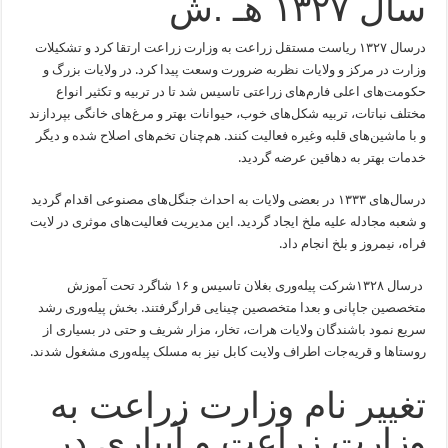
سال ۱۳۲۷ هـ .ش
درسال ۱۳۲۷ ریاست مستقل زراعت به وزارت زراعت ارتقا کرد و تشکیلات
وزارت در مرکز و ولایات نظربه ضرورت وسعت پیدا کرد. در ولایات بزرگ و
حکومت‌های اعلی فارم‌های زراعتی تاسیس شد تا در تربیه و تکثیر انواع
مختلف نباتات، تربیه شکل‌های خوب، حیوانات بهتر و مرغ‌های خانگی بپردازند
و با ماشین‌های قلبه وغیره فعالیت کنند. هم‌چنان تخم‌های اصلاح شده و دیگر
خدمات بهتر به دهاقین عرضه گردید.
درسال‌های ۱۳۳۳ در بعضی ولایات به احداث جنگل‌های مصنوعی اقدام گردید
و شعبه مجادله علیه ملخ ایجاد گردید. این مدیریت فعالیت‌های موثری در لایت
فراه، نیمروز و بلخ انجام داد.
درسال ۱۳۲۸شرکت پیله‌وری بغلان تاسیس و ۱۶ شاگرد تحت آموزش
متخصصین جاپانی و بعدا متخصصین چینایی قرارگرفتند. بخش پیله‌وری رشد
سریع نمود باشندگان ولایات هرات، تخار، مزار شریف و حتی در بسیاری از
روستا‌ها و قریه‌جات اطراف ولایت کابل نیز به مسلک پیله‌وری مشغول شدند.
تغییر نام وزارت زراعت به
وزارت زراعت و آبیاری در