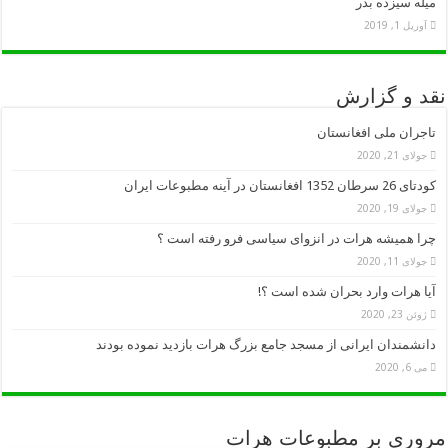
میله سیزده بدر
آوریل 1, 2019
نقد و گزارش
تاجران ملی افغانستان
جولای 21, 2020
کودتای 26 سرطان 1352 افغانستان در آینه مطبوعات ایران
جولای 19, 2020
چرا همیشه هرات در انزوای سیاسی فرو رفته است ؟
جولای 11, 2020
آیا هرات وارد بحران شده است ؟!
ژوئن 23, 2020
دانشمندان ایرانی از مسجد جامع بزرگ هرات بازدید نموده بودند
می 6, 2020
مروری بر مطبوعات هرات