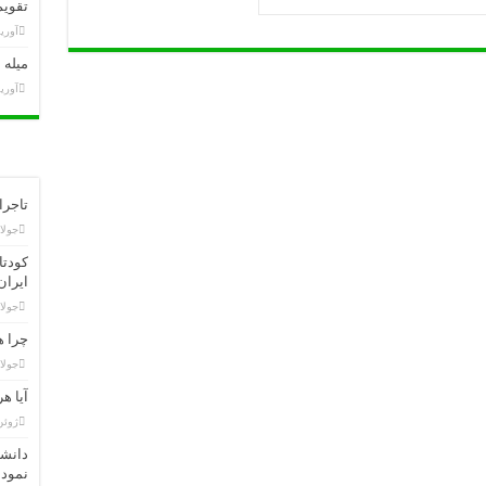
تقویم تاری
آوریل 3,
میله 
آوریل 1,
تاجرا
جولای 21,
ایران
جولای 19,
چرا ه
جولای 11,
آیا ه
ژوئن 23, 
دانشم
نموده