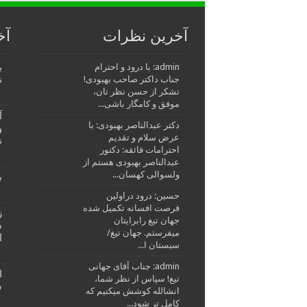
آخرین نظرات
آخ
ب
admin: با درود و احترام
ن
جناب داکتر صاحب بهبودی!
تشکر از حسن نظر تان،
موفق و کامگار باشی...
آ
دکتر عبدالناصر بهبودی: با
و
عرض سلام و تقدیم
ن
احترامات فائقه: دکتور
عبدالناصر بهبودی هستم از
ولسوالی کهسان...
ب
حسین: درود دراولین
فرصت افسانه تکمیل شده
ز
جهان تیغ رابرایتان
د
میفرستم. جهان تیغ/
ا
سیستان ا...
admin: جناب آقای جهانی
ا
تیغ! سپاس از نظر شما،
ش
انشالله کوشش میکنیم که
کامل تر شود...