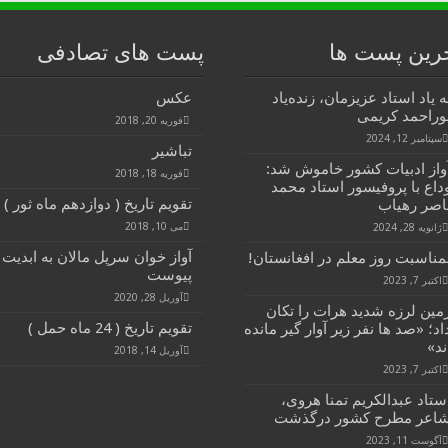
رین پست ها
پست های تصادفی
ه یاد استاد عزیزمان، زنده‌یاد
عکس
وراحمد کریمی
فوریه 20, 2018
سپتامبر 12, 2024
تباشیر
واز ادبیات کشور خاموش شد:
فوریه 18, 2018
داع با پروفیسور استاد محمد
تقویم تاریخ ( دوازدهم ماه ثور )
اصر رهیاب
می 10, 2018
ژانویه 28, 2024
آواز خوان سرپل مالان به ابدیت
مناسبت روز معلم در افغانستان!
پیوست
اکتبر 7, 2023
آوریل 28, 2020
مین لرزه شدید هرات را تکان
تقویم تاریخ ( 24 ماه حمل )
اد؛ «صد ها نفر زیر آوار گیر مانده
ند»
آوریل 14, 2018
اکتبر 7, 2023
ستاد عبدالکریم تمنا هروی،
اعر مطرح کشور درگذشت
آگوست 11, 2023