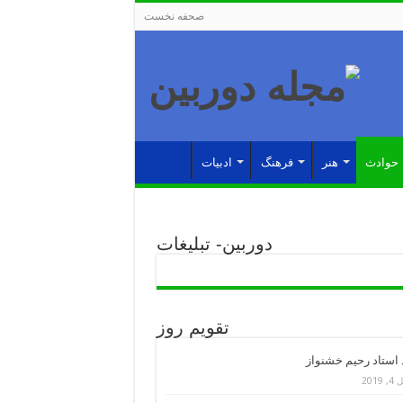
صحفه نخست
حوادث
هنر
فرهنگ
ادبیات
دوربین- تبلیغات
تقویم روز
د استاد رحیم خشنواز
 2019