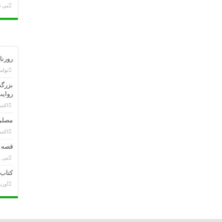
می 6, 2020
رورنامه 28 عقرب سال 1398 ا
نوامبر 20
بزرگد
روایت
اکتبر 24, 9
مصلی
اکتبر 6, 9
قصه ع
می 2, 2019
کتاب 
آوریل 28,