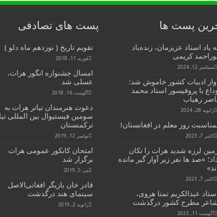
رین پست ها
پست های تصادفی
ه یاد استاد عزیزمان، زنده‌یاد
تقویم تاریخ ( نوزدهم ماه دلو )
وراحمد کریمی
فوریه 11, 2018
سپتامبر 12, 2024
امسال جشنواره انگور هرات،
واز ادبیات کشور خاموش شد:
عسلی شد
داع با پروفیسور استاد محمد
آگوست 16, 2018
اصر رهیاب
دعوت هنرمندان تیاتر هرات به
ژانویه 28, 2024
سومین فیستیوال بین المللی تیا
مناسبت روز معلم در افغانستان!
ترکمنستان
اکتبر 7, 2023
نوامبر 12, 2019
مین لرزه شدید هرات را تکان
امتحان کانکور عمومی هرات
اد؛ «صد ها نفر زیر آوار گیر مانده
برگزار شد
ند»
می 5, 2019
اکتبر 7, 2023
قادر خان بازیگر افغانی‌الاصل
ستاد عبدالکریم تمنا هروی،
سینمای هند درگذشت
اعر مطرح کشور درگذشت
ژانویه 2, 2019
آگوست 11, 2023