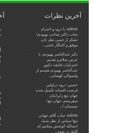
آخرین نظرات
آخ
ب
admin: با درود و احترام
ن
جناب داکتر صاحب بهبودی!
تشکر از حسن نظر تان،
موفق و کامگار باشی...
آ
دکتر عبدالناصر بهبودی: با
و
عرض سلام و تقدیم
ن
احترامات فائقه: دکتور
عبدالناصر بهبودی هستم از
ولسوالی کهسان...
ب
حسین: درود دراولین
فرصت افسانه تکمیل شده
ز
جهان تیغ رابرایتان
د
میفرستم. جهان تیغ/
ا
سیستان ا...
admin: جناب آقای جهانی
ا
تیغ! سپاس از نظر شما،
ش
انشالله کوشش میکنیم که
کامل تر شود...