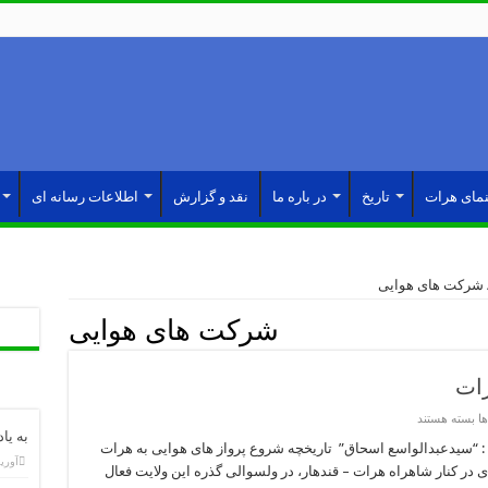
نمای هرات
تاریخ
در باره ما
نقد و گزارش
اطلاعات رسانه ای
شرکت های هوایی
شرکت های هوایی
رات
برای
ها
بسته هستند
شرکت
به یا
هوایی
 : “سیدعبدالواسع اسحاق” تاریخچه شروع پرواز های هوایی به هرات
باختر
آوریل 4,
ملکی هرات در سال ١٣۴١ خورشیدی در کنار شاهراه هرات‌ – قندهار، در ولسوالی گذره این ولایت فعال
(