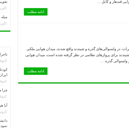
آریانا
یی قندهار و کابل …
تقویم تاری
)-
هرات
آوریل 3,
ادامه مطلب
میله 
آوریل 1,
ات، در ولسوالی‌های گذره و شیندند واقع شدند. میدان هوایی ملکی
تاجرا
شیندند برای پروازهای نظامی در نظر گرفته شده است. میدان هوایی
جولای 21,
ادامه مطلب
ایران
جولای 19,
چرا ه
جولای 11,
آیا ه
ژوئن 23, 
دانشم
نموده