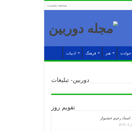
صحفه نخست
حوادث
هنر
فرهنگ
ادبیات
دوربین- تبلیغات
تقویم روز
د استاد رحیم خشنواز
 2019