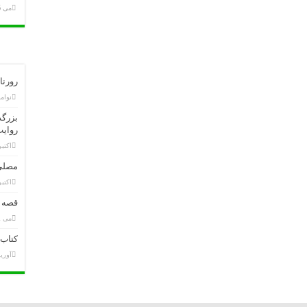
می 6, 2020
رورنامه 28 عقرب سال 1398 ا
نوامبر 20
بزرگد
روایت
اکتبر 24, 9
مصلی
اکتبر 6, 9
قصه ع
می 2, 2019
کتاب 
آوریل 28,