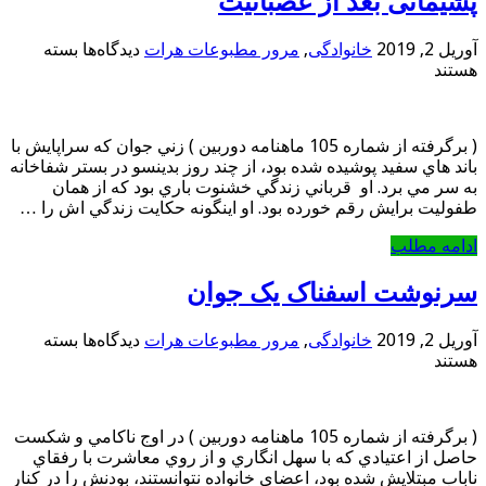
پشیمانی بعد از عصبانیت
برای
آوریل 2, 2019
خانوادگی
,
مرور مطبوعات هرات
دیدگاه‌ها
بسته
پشیمانی
هستند
بعد
از
عصبانیت
( برگرفته از شماره 105 ماهنامه دوربین ) زني جوان كه سراپايش با
باند هاي سفيد پوشيده شده بود، از چند روز بدينسو در بستر شفاخانه
به سر مي برد. او قرباني زندگي خشنوت باري بود كه از همان
طفوليت برايش رقم خورده بود. او اينگونه حكايت زندگي اش را …
ادامه مطلب
سرنوشت اسفناک یک جوان
برای
آوریل 2, 2019
خانوادگی
,
مرور مطبوعات هرات
دیدگاه‌ها
بسته
سرنوشت
هستند
اسفناک
یک
جوان
( برگرفته از شماره 105 ماهنامه دوربین ) در اوج ناكامي و شكست
حاصل از اعتيادي كه با سهل انگاري و از روي معاشرت با رفقاي
ناباب مبتلايش شده بود، اعضاي خانواده نتوانستند، بودنش را در كنار