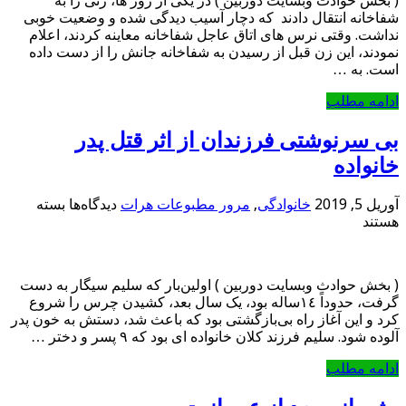
( بخش حوادث وبسایت دوربین ) در یکی از روز ها، زنی را به
پایان
شفاخانه انتقال دادند که دچار آسیب ‌دیدگی شده و وضعیت خوبی
زندگی
نداشت. وقتی نرس ‌های اتاق عاجل شفاخانه معاینه کردند، اعلام
یک
نمودند، این زن قبل از رسیدن به شفاخانه جانش را از دست داده
دختر
‌است. به …
مظلوم
انجامید
ادامه مطلب
بی سرنوشتی فرزندان از اثر قتل پدر
خانواده
برای
آوریل 5, 2019
خانوادگی
,
مرور مطبوعات هرات
دیدگاه‌ها
بسته
بی
هستند
سرنوشتی
فرزندان
از
( بخش حوادث وبسایت دوربین ) اولین‌‌بار که سلیم سیگار به ‌دست
اثر
گرفت، حدوداً ١٤ساله بود، یک سال بعد، کشیدن چرس را شروع
قتل
کرد و این آغاز راه بی‌بازگشتی بود که باعث شد، دستش به خون پدر
پدر
آلوده شود. سلیم فرزند کلان خانواده ای بود که ٩ پسر و دختر …
خانواده
ادامه مطلب