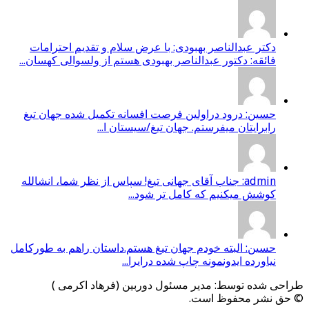
دکتر عبدالناصر بهبودی: با عرض سلام و تقدیم احترامات
فائقه: دکتور عبدالناصر بهبودی هستم از ولسوالی کهسان...
حسین: درود دراولین فرصت افسانه تکمیل شده جهان تیغ
رابرایتان میفرستم. جهان تیغ/سیستان ا...
admin: جناب آقای جهانی تیغ! سپاس از نظر شما، انشالله
کوشش میکنیم که کامل تر شود...
حسین: البته خودم جهان تیغ هستم.داستان راهم به طورکامل
نیاورده ایدونمونه چاپ شده درایرا...
طراحی شده توسط: مدیر مسئول دوربین (فرهاد اکرمی )
© حق نشر محفوظ است.