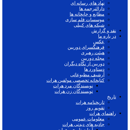
نهاد های رسانه ای
دارالترجمه ها
مطابع و چاپخانه ها
موسسات فلم سازی
شبکه های کیبلی
نقد و گزارش
در باره ما
عکس
فرهنگسرای دوربین
هیئت رهبری
مجله دوربین
دوربین از نگاه دیگران
دستاورد ها
آرشیف مطبوعاتی
کتابخانه تخصصی مولفین هرات
نویسندگان مرد هرات
نویسندگان زن هرات
تاریخ
تاریخنامه هرات
تقویم روز
راهنمای هرات
معلومات عمومی
جاذبه های دیدنی هرات
آبدات تاریخی هرات