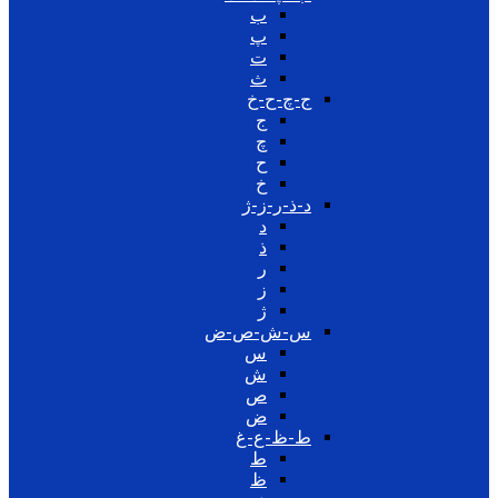
ب
پ
ت
ث
ج-چ-ح-خ
ج
چ
ح
خ
د-ذ-ر-ز-ژ
د
ذ
ر
ز
ژ
س-ش-ص-ض
س
ش
ص
ض
ط-ظ-ع-غ
ط
ظ