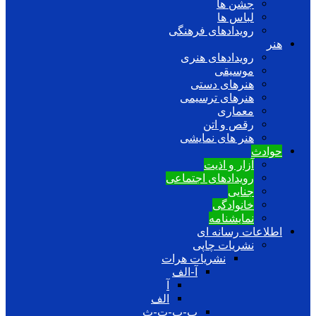
جشن ها
لباس ها
رویدادهای فرهنگی
هنر
رویدادهای هنری
موسیقی
هنرهای دستی
هنرهای ترسیمی
معماری
رقص و اتن
هنر های نمایشی
حوادث
آزار و اذیت
رویدادهای اجتماعی
جنایی
خانوادگی
نمایشنامه
اطلاعات رسانه ای
نشریات چاپی
نشریات هرات
آ-الف
آ
الف
ب-پ-ت-ث