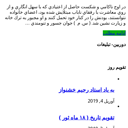
یک
در اوج ناكامي و شكست حاصل از اعتيادي كه با سهل انگاري و از
جوان
روي معاشرت با رفقاي ناباب مبتلايش شده بود، اعضاي خانواده
آلوده
نتوانستند، بودنش را در كنار خود تحمل كنند و او مجبور به ترك خانه
به
و زيارت نشين شد. ( س. م ) جوان جسور و تنومندي …
اعتیاد
ادامه مطلب
دوربین- تبلیغات
تقویم روز
به یاد استاد رحیم خشنواز
آوریل 4, 2019
تقویم تاریخ ( ۱۸ ماه ثور )