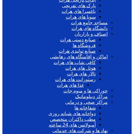
پارک های تفریحی
باغسرا های هرات
سونا های هرات
مساجد جامع هرات
دانشگاه های هرات
اصناف و بازاریان
صنایع دستی هرات
فروشگاه ها
صنایع تولیدی هرات
اماکن و اقامتگاه های رهایشی
کافی شاپ های هرات
هوتل های هرات
تالار های هرات
رستورانت های هرات
غذا های هرات
خوراکی ها و میوه جات
مراکز دیپلوماتیک
مراکز صحی و درمانی
شفاخانه ها
دواخانه های شبانه روزی
مطب داکتران متخصص
آمبولانس های 24 ساعته
نهاد ها و شرکت های خدماتی