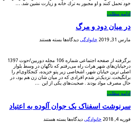
خود تحمل كنند و او مجبور به ترك خانه و زيارت نشين شد. …
ادامه مطلب
در میان دود و مرگ
برای
مارس 31, 2019
خانوادگی
دیدگاه‌ها
بسته هستند
در
میان
دود
برگرفته از صفحه اجتماعی شماره 106 مجله دوربین/حوت 1397
و
درخیابان‌های شهر هرات راه می‌رفتم که ناگهان در وسط بلوار
مرگ
اصلی ترین خیابان شهر، اشخاصی زیر پتو خزیده، کنجکاوی‌ام را
برانگیخت. نزدیک‌تر شدم افرادی که در میان شان زن هم بود، در
حال مصرف مواد بودند . صحبت‌های یکی از این …
ادامه مطلب
سرنوشت اسفناک یک جوان آلوده به اعتیاد
برای
فوریه 4, 2018
خانوادگی
دیدگاه‌ها
بسته هستند
سرنوشت
اسفناک