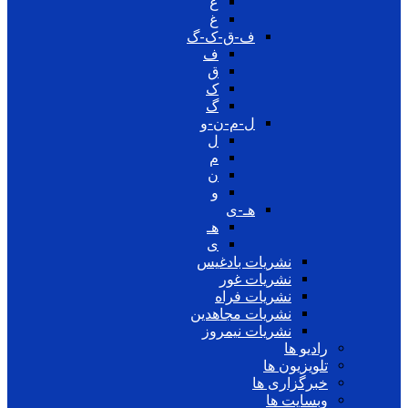
ع
غ
ف-ق-ک-گ
ف
ق
ک
گ
ل-م-ن-و
ل
م
ن
و
هـ-ی
هـ
ی
نشریات بادغیس
نشریات غور
نشریات فراه
نشریات مجاهدین
نشریات نیمروز
رادیو ها
تلویزیون ها
خبرگزاری ها
وبسایت ها