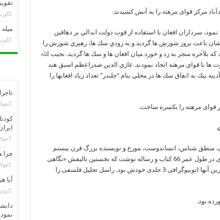
تقویم تاری
آباد
مرکز قوای
مرهته
را به آتش کشیدند.
آوریل 3,
میله 
ﻧﻤﻮﺩ، ﺳﺮﺩﺍﺭﺍﻥ ﺍﻓﻐﺎﻥ ﺑﺎ ﺍﺳﺘﻔﺎﺩﻩ ﺍﺯ ﻗﻮﺕ ﺩﻭﻟﺖ ﺍﺑﺪﺍﻟﻲ ﺑﺮ ﺩﻫﺎﻗﻴﻦ
آوریل 1,
ﻳﺸﺎﻥ ﺑﺎﻋﺚ ﺑﺮﻭﺯ ﺷﻮﺭﺵ ﻫﺎ ﮔﺮﺩﻳﺪ ﻭ ﺑﻪ ﺯﻭﺩﻱ ﺳﻚ ﻫﺎ، ﺭﻫﺒﺮﻱ ﺷﻮﺭﺵ ﺭﺍ
ﻛﻪ ﺑﻶﺧﺮﻩ ﻣﻨﺠﺮ ﺑﻪ ﺯﺩ ﻭ ﺧﻮﺭﺩ ﻣﻴﺎﻥ ﺍﻓﻐﺎﻥ ﻫﺎ ﻭ ﺳﻚ ﻫﺎ ﮔﺮﺩﻳﺪ. ﻧﺠﻴﺐ ﺍﷲ
 ﻫﺎ ﺑﺎ ﻗﻮﺍﻱ ﻣﺮﻫﺘﻪ ﺍﺗﺤﺎﺩ ﻧﻤﻮﺩﻧﺪ. ﻏﺎﺯﻱ ﺍﻟﺪﻳﻦ ﺻﺪﺭﺍﻋﻈﻢ ﺍﺳﺒﻖ ﻫﻨﺪ
ﻳﻨﻪ ﺑﻴﻚ ﺑﻪ ﺍﺗﻔﺎﻕ ﺳﻚ ﻫﺎ ﺩﺭ ﻣﺤﻠﻲ ﺑﻨﺎﻡ “ﺟﻠﻨﺪﺭ” ﺗﻌﺪﺍﺩ ﺯﻳﺎﺩ ﺍﻓﻐﺎﻧﻬﺎ ﺭﺍ
تاجرا
جولای 21,
ار قوای مرهته را یکسره ساخت.
ایران
جولای 19,
ن، منطق شناس، انساندوست، مورخ و نویسنده بزرگ قرن بیستم
چرا ه
است که در سال 1970 در 97 سالگی درگذشت. وی در طول عمر 66 کتاب و رساله نوشت که نخستین تالیفش «نگاهی
جولای 11,
به سوسیال دمکراسی آلمان» عنوان داشت و آخرین آنها اتوبیوگرافی 3 جلدی خودش بود. راسل تحلیل فلسفی را
آیا ه
ژوئن 23, 
دانشم
نموده