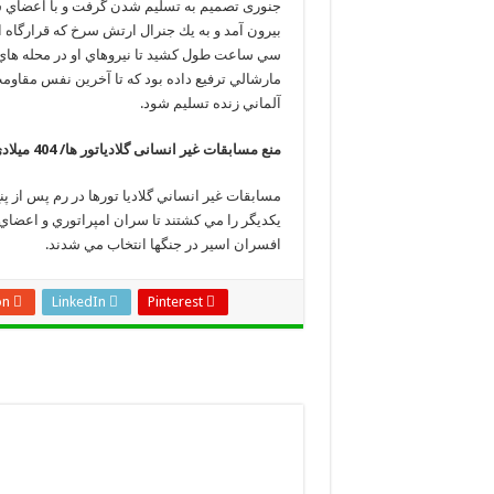
بيرون آمد و به يك جنرال ارتش سرخ كه قرارگاه 
سي ساعت طول كشيد تا نيروهاي او در محله هاي ش
مارشالي ترفيع داده بود كه تا آخرين نفس مقاومت ك
آلماني زنده تسليم شود.
منع مسابقات غیر انسانی گلادیاتور ها/ 404 میلادی
مسابقات غير انساني گلاديا تورها در رم پس از پن
يكديگر را مي كشتند تا سران امپراتوري و اعضاي 
افسران اسير در جنگها انتخاب مي شدند.
on
LinkedIn
Pinterest