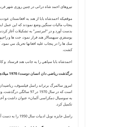
نیروهای احمد شاه درانی در چنین روزی شهر
فرید
ﻣﻮﻗﻌﻴﻜﻪ ﺍﺣﻤﺪﺷﺎﻩ ﺑﺎﺑﺎ ﺍﺯ ﻫﻨﺪ ﺑﻪ ﺍﻓﻐﺎﻧﺴﺘﺎﻥ ﻋﻮﺩﺕ 
ﭘﻨﺠﺎﺏ ﻣﺎﻟﻴﺎﺕ ﺳﻨﮕﻴﻦ ﻭﺿﻊ ﻧﻤﻮﺩﻧﺪ ﻛﻪ ﺍﻳﻦ ﻋﻤﻞ ﺍ
ﺑﺪﺳﺖ ﺁﻭﺭﺩ ﻭ ﺩﺭ “ﺍﻣﺮﺗﺴﺮ” ﺑﻪ ﺗﺸﻜﻴﻼﺕ ﺁﻏﺎﺯ ﻛﺮﺩﻧﺪ 
ﻳﻮﺳﻔﺰﻱ ﺳﭙﻬﺴﺎﻻﺭ ﻫﻨﺪ ﻓﺮﺍﺭ ﻧﻤﻮﺩ، ﺟﺖ ﻫﺎ ﻭ ﺭﺍﺟﭙﻮﺕ
ﺳﻚ ﻫﺎ ﺭﺍ ﺩﺭ ﭘﻨﺠﺎﺏ ﻋﻠﻴﻪ ﺍﻓﻐﺎﻧﻬﺎ ﺗﺤﺮﻳﻚ ﻣﻲ ﻧﻤﻮﺩ. ﺁﺩ
ﻛﺸﺖ.
ﺍﺣﻤﺪﺷﺎﻩ ﺑﺎﺑﺎ ﺳﭙﺎﻫﻲ ﺭﺍ به جانب هند فرستاد و ک
درگذشت ریاضی دان انسان دوست/ 1970 میلادی
امروز سالمرگ برتراند راسل فیلسوف، ریاضیدا
تکمیل کرد.
راسل جايزه نوبل ادبيات سال 1950 را به دست آورده بود.