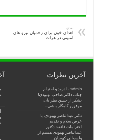
بعدی
اهدای خون برای زخمیان نیرو های
امنیتی در هرات
آخرین نظرات
آخ
ب
admin: با درود و احترام
ن
جناب داکتر صاحب بهبودی!
تشکر از حسن نظر تان،
موفق و کامگار باشی...
آ
دکتر عبدالناصر بهبودی: با
و
عرض سلام و تقدیم
ن
احترامات فائقه: دکتور
عبدالناصر بهبودی هستم از
ولسوالی کهسان...
ب