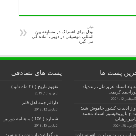
قبلی
بیدل برای اشتراک در مسابقه بین
المللی موسیقی در دوبی، آماده گی
می گیرد
رین پست ها
پست های تصادفی
ه یاد استاد عزیزمان، زنده‌یاد
تقویم تاریخ ( ۲۱ ماه دلو )
وراحمد کریمی
فوریه 13, 2019
سپتامبر 12, 2024
دارالترجمه اهل قلم
واز ادبیات کشور خاموش شد:
مارس 12, 2018
داع با پروفیسور استاد محمد
شماره ( 106 ) ماهنامه دوربین
اصر رهیاب
مارس 15, 2019
ژانویه 28, 2024
بزرگداشت از زنده یاد « سید
مناسبت روز معلم در افغانستان!