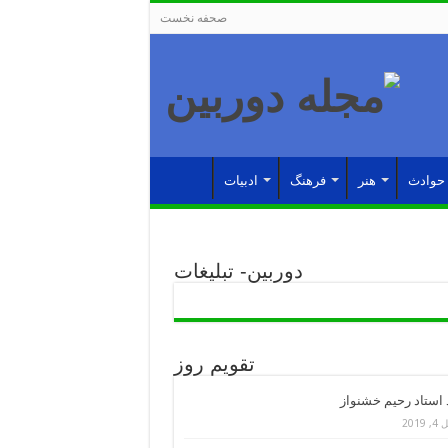
صحفه نخست
حوادث
هنر
فرهنگ
ادبیات
دوربین- تبلیغات
تقویم روز
د استاد رحیم خشنواز
 2019