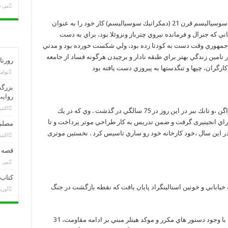
می 6, 2020
هوگو رافائل چاوس (چاوز) فرياس صاحب فرضیه سوسیالیسم قرن 21 (دمكراتيك سوسياليسم) كار خود را به عنوان
جمهوري ونزوئلا آغاز كرد. چاوز در 1992 زماني كه جنرال و فرمانده نيروي چترباز ونزوئلا بود، براي به دست
مهوري وقت دست به كودتا زده بود، ولي شكست خورده بود و مدتي
ر تامين زندگي بهتر براي طبقه نادار و برچيدن هرگونه فساد از جامعه
رورنامه 28 عقرب سال 1398 ا
كارگران، چپها و تنگدستها به پيروزي دست يافته بود
نوامبر 20
بزرگد
روایت
اکتبر 24, 9
داكتر « فرديناند پورشه » سازنده موتر فولكس واگن ،و تانك ببر در اين روز در 75 سالگي در گذشت . وي كه در يك
كتوراي انجینیری گرفت و ضمن تدريس به كار طراحي موتر پرداخت و تا
مصلی
اشت و در اين سال ،خود كارخانه خود رو ساري تاسيس كرد . نخستين موتری
اکتبر 6, 9
قصه ع
می 2, 2019
کتاب 
ياباني و خونين استالينگراد پايان يافت كه نقطه بازگشت در جنگ
آوریل 28,
فيلد مارشال پاولوس فرمانده ارتش ششم آلمان با وجود دستور هاي مكرر و موكد هيتلر مبني بر ادامه مقاومت، 31