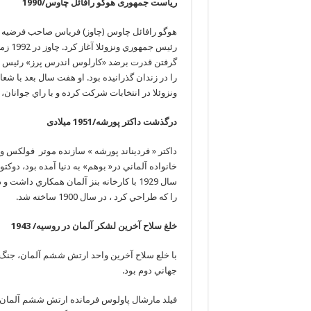
ریاست جمهوری هوگو رافائل چاوس/1990
رئيس 
گرفتن قدرت برضد «كارلوس اندرس پرز» رئيس ج
را در زندان گذرانيده بود. او هفت سال بعد با شعا
ونزوئلا در انتخابات شركت كرده و با راي جوانان، 
درگذشت داکتر پورشه/1951 میلادی
خانواده آلماني در« بوهم» به دنيا آمده بود، دو
سال 1929 با كارخانه بنز آلمان همكاري د
را كه طراحي كرد ، در سال 1900 ساخته شد.
خلغ سلاح آخرین لشکر آلمان در روسیه/ 1943
با خلع سلاح آخرين واحد ارتش ششم آلمان، جنگ خ
جهاني دوم بود.