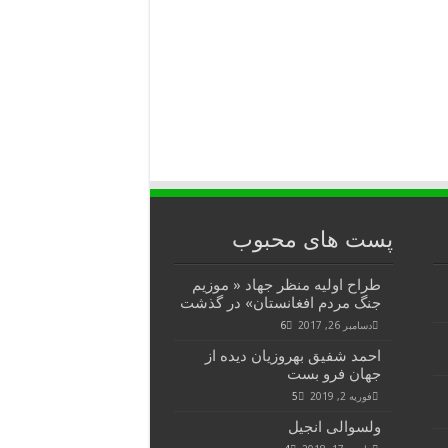
پست های محبوب
طراح اولیه منظر جهاد « موزیم
جنگ مردم افغانستان» در گذشت
دسامبر 26, 2017
6
احمد شفیق بهروزیان دیده از
جهان فرو بست
فوریه 2, 2019
5
ولسوالی انجیل