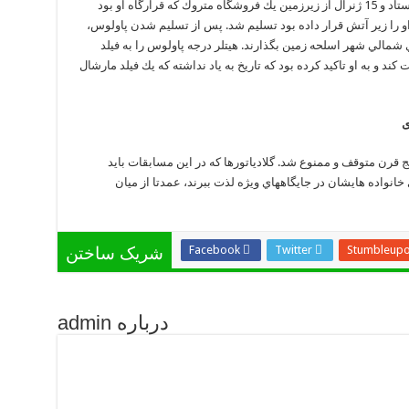
جنوری تصميم به تسليم شدن گرفت و با اعضاي ستاد و 15 ژنرال از زيرزمين يك فروشگاه متروك كه قرارگاه او بود
او را زير آتش قرار داده بود تسليم شد. پس از تسليم شدن پاولوس،
مالي شهر اسلحه زمين بگذارند. هيتلر درجه پاولوس را به فيلد
ند و به او تاكيد كرده بود كه تاريخ به ياد نداشته كه يك فيلد مارشال
ج قرن متوقف و ممنوع شد. گلادياتورها كه در اين مسابقات بايد
خانواده هايشان در جايگاههاي ويژه لذت ببرند، عمدتا از ميان
Facebook
Twitter
Stumbleup
شریک ساختن
درباره admin