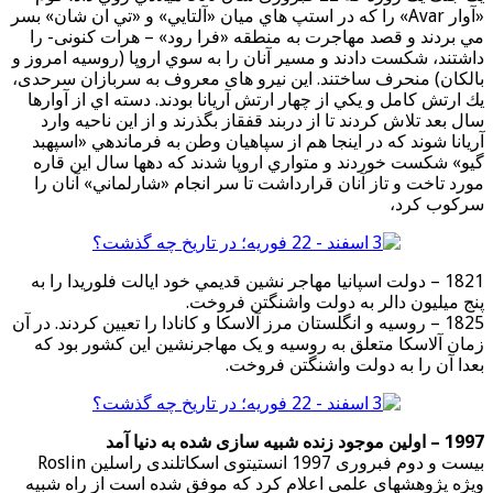
«آوار Avar» را كه در استپ هاي ميان «آلتايي» و «تي ان شان» بسر
مي بردند و قصد مهاجرت به منطقه «فرا رود» – هرات کنونی- را
داشتند، شكست دادند و مسير آنان را به سوي اروپا (روسيه امروز و
بالكان) منحرف ساختند. اين نیرو های معروف به سربازان سرحدی،
يك ارتش كامل و يكي از چهار ارتش آریانا بودند. دسته اي از آوارها
سال بعد تلاش كردند تا از دربند قفقاز بگذرند و از اين ناحيه وارد
آریانا شوند كه در اينجا هم از سپاهيان وطن به فرماندهي «اسپهبد
گيو» شكست خوردند و متواري اروپا شدند كه دهها سال اين قاره
مورد تاخت و تاز آنان قرارداشت تا سر انجام «شارلماني» آنان را
سركوب كرد،
1821 – دولت اسپانيا مهاجر نشين قديمي خود ايالت فلوريدا را به
پنج ميليون دالر به دولت واشنگتن فروخت.
1825 – روسيه و انگلستان مرز آلاسکا و كانادا را تعيين كردند. در آن
زمان آلاسكا متعلق به روسيه و يک مهاجرنشين اين کشور بود كه
بعدا آن را به دولت واشنگتن فروخت.
1997 – اولین موجود زنده شبیه سازی شده به دنیا آمد
بيست و دوم فبروری 1997 انستیتوی اسکاتلندی راسلین Roslin
ویژه پژوهشهای علمی اعلام کرد که موفق شده است از راه شبیه