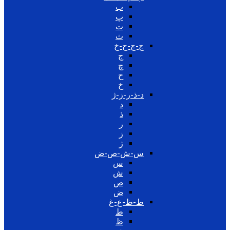
ب
پ
ت
ث
ج-چ-ح-خ
ج
چ
ح
خ
د-ذ-ر-ز-ژ
د
ذ
ر
ز
ژ
س-ش-ص-ض
س
ش
ص
ض
ط-ظ-ع-غ
ط
ظ