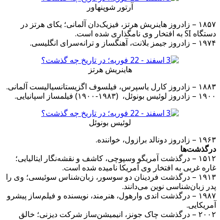
آرتور شوپنهاور
۱۸۵۷ – زادروز هاینریش هرتز، فیزیک‌دان آلمانی؛ یکای هرتز در
دستگاه SI به افتخار وی نامگذاری شده است.
۱۹۷۴ – زادروز جیمز بلانت، آهنگساز و ترانه‌سرای انگلیسی.
هاینریش هرتز
۱۸۸۳ – زادروز کارل یاسپرس، فیلسوف اگزیستانسیالیست آلمانی.
۱۹۰۰ – زادروز لوئیس بونوئل، ‏ (۱۹۰۰-۱۹۸۳) فیلمساز اسپانیایی.
لوئیس بونوئل
۱۹۶۳ – زادروز دونالد برازول، خواننده.
درگذشت‌ها
۱۵۱۲ – درگذشت آمریگو وسپوچی، کاشف و نقشه‌نگار ایتالیایی؛
غاره غربی به افتخار وی آمریکا نامیده شده است.
۱۹۱۳ – درگذشت فردینان دو سوسور، زبان‌شناس سوئیسی؛ وی را
پدر زبان‌شناسی نوین می‌دانند.
۱۹۸۷ – درگذشت اندی وارهول، هنرمند، نویسنده و فیلم‌ساز پیشرو
آمریکایی.
۲۰۰۲ – درگذشت چاک جونز، انیمیشن‌ساز شرکت دیزنی؛ خالق