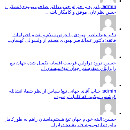
admin: با درود و احترام جناب داکتر صاحب بهبودی! تشکر از
حسن نظر تان، موفق و کامگار باشی...
دکتر عبدالناصر بهبودی: با عرض سلام و تقدیم احترامات
فائقه: دکتور عبدالناصر بهبودی هستم از ولسوالی کهسان...
حسین: درود دراولین فرصت افسانه تکمیل شده جهان تیغ
رابرایتان میفرستم. جهان تیغ/سیستان ا...
admin: جناب آقای جهانی تیغ! سپاس از نظر شما، انشالله
کوشش میکنیم که کامل تر شود...
حسین: البته خودم جهان تیغ هستم.داستان راهم به طورکامل
نیاورده ایدونمونه چاپ شده درایرا...