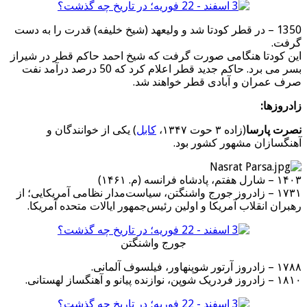
1350 – در قطر کودتا شد و ولیعهد (شیخ خلیفه) قدرت را به دست
گرفت.
این کودتا هنگامی صورت گرفت که شیخ احمد حاکم قطر در شیراز
بسر می برد. حاکم جدید قطر اعلام کرد که 50 درصد درآمد نفت
صرف عمران و آبادی قطر خواهند شد.
زادروزها:
نصرت پارسا
(زاده ۳ حوت ۱۳۴۷،
کابل
) یکی از خوانندگان و
آهنگسازان مشهور کشور بود.
۱۴۰۳ – شارل هفتم، پادشاه فرانسه (م. ۱۴۶۱)
۱۷۳۱ – زادروز جورج واشنگتن، سیاست‌مدار نظامی آمریکایی؛ از
رهبران انقلاب آمریکا و اولین رئیس‌جمهور ایالات متحده آمریکا.
جورج واشنگتن
۱۷۸۸ – زادروز آرتور شوپنهاور، فیلسوف آلمانی.
۱۸۱۰ – زادروز فردریک شوپن، نوازنده پیانو و آهنگساز لهستانی.