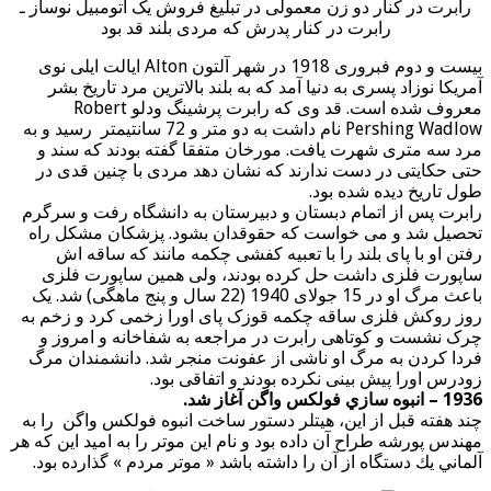
رابرت در کنار دو زن معمولی در تبلیغ فروش یک اتومبیل نوساز ـ
رابرت در کنار پدرش که مردی بلند قد بود
بيست و دوم فبروری 1918 در شهر آلتون Alton ایالت ایلی نوی
آمریکا نوزاد پسری به دنیا آمد که به بلند بالاترین مرد تاریخ بشر
معروف شده است. قد وی که رابرت پرشینگ ودلو Robert
Pershing Wadlow نام داشت به دو متر و 72 سانتیمتر رسید و به
مرد سه متری شهرت یافت. مورخان متفقا گفته بودند که سند و
حتی حکایتی در دست ندارند که نشان دهد مردی با چنین قدی در
طول تاریخ دیده شده بود.
رابرت پس از اتمام دبستان و دبیرستان به دانشگاه رفت و سرگرم
تحصیل شد و می خواست که حقوقدان بشود. پزشکان مشکل راه
رفتن او با پای بلند را با تعبیه کفشی چکمه مانند که ساقه اش
ساپورت فلزی داشت حل کرده بودند، ولی همین ساپورت فلزی
باعث مرگ او در 15 جولای 1940 (22 سال و پنج ماهگی) شد. یک
روز روکش فلزی ساقه چکمه قوزک پای اورا زخمی کرد و زخم به
چرک نشست و کوتاهی رابرت در مراجعه به شفاخانه و امروز و
فردا کردن به مرگ او ناشی از عفونت منجر شد. دانشمندان مرگ
زودرس اورا پیش بینی نکرده بودند و اتفاقی بود.
1936 – انبوه سازي فولکس واگن آغاز شد.
چند هفته قبل از اين، هيتلر دستور ساخت انبوه فولكس واگن را به
مهندس پورشه طراح آن داده بود و نام اين موتر را به اميد اين كه هر
آلماني يك دستگاه از آن را داشته باشد « موتر مردم » گذارده بود.