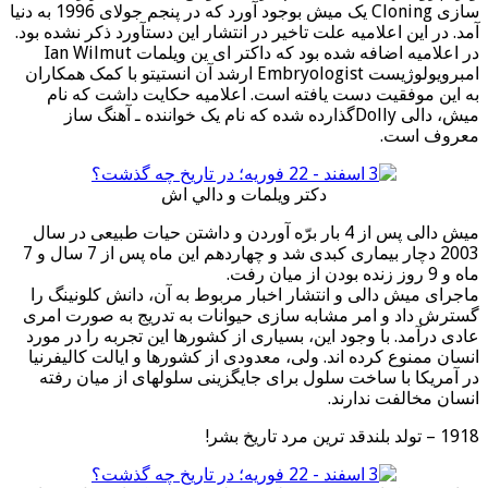
سازی Cloning یک میش بوجود آورد که در پنجم جولای 1996 به دنیا
آمد. در این اعلامیه علت تاخیر در انتشار این دستآورد ذکر نشده بود.
در اعلامیه اضافه شده بود که داکتر ای ین ویلمات Ian Wilmut
امبرویولوژیست Embryologist ارشد آن انستیتو با کمک همکاران
به این موفقیت دست یافته است. اعلامیه حکایت داشت که نام
میش، دالی Dollyگذارده شده که نام یک خواننده ـ آهنگ ساز
معروف است.
دکتر ويلمات و دالي اش
میش دالی پس از 4 بار برّه آوردن و داشتن حیات طبیعی در سال
2003 دچار بیماری کبدی شد و چهاردهم این ماه پس از 7 سال و 7
ماه و 9 روز زنده بودن از میان رفت.
ماجرای میش دالی و انتشار اخبار مربوط به آن، دانش کلونینگ را
گسترش داد و امر مشابه سازی حیوانات به تدریج به صورت امری
عادی درآمد. با وجود این، بسیاری از کشورها این تجربه را در مورد
انسان ممنوع کرده اند. ولی، معدودی از کشورها و ایالت کالیفرنیا
در آمریکا با ساخت سلول برای جایگزینی سلولهای از میان رفته
انسان مخالفت ندارند.
1918 – تولد بلندقد ترین مرد تاریخ بشر!