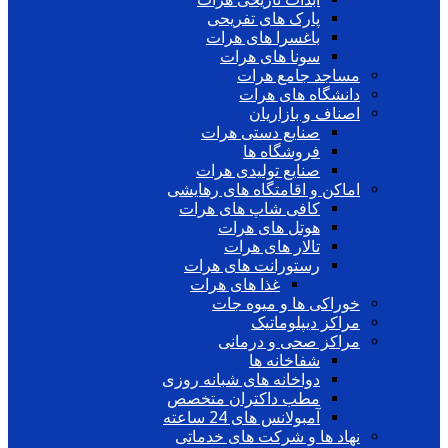
پارک های تفریحی
باغسرا های هرات
سونا های هرات
مساجد جامع هرات
دانشگاه های هرات
اصناف و بازاریان
صنایع دستی هرات
فروشگاه ها
صنایع تولیدی هرات
اماکن و اقامتگاه های رهایشی
کافی شاپ های هرات
هوتل های هرات
تالار های هرات
رستورانت های هرات
غذا های هرات
خوراکی ها و میوه جات
مراکز دیپلوماتیک
مراکز صحی و درمانی
شفاخانه ها
دواخانه های شبانه روزی
مطب داکتران متخصص
آمبولانس های 24 ساعته
نهاد ها و شرکت های خدماتی