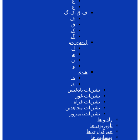
ع
غ
ف-ق-ک-گ
ف
ق
ک
گ
ل-م-ن-و
ل
م
ن
و
هـ-ی
هـ
ی
نشریات بادغیس
نشریات غور
نشریات فراه
نشریات مجاهدین
نشریات نیمروز
رادیو ها
تلویزیون ها
خبرگزاری ها
وبسایت ها