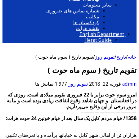
سایر معلومات
شماره تماس های ضروری
مکاتب
کودکستان ها
نقشه هرات
Herat Guide
خانه
/
تاریخ
/
تقویم روز
/
تقویم تاریخ ( سوم ماه حوت )
تقویم تاریخ ( سوم ماه حوت )
admin
فوریه 22, 2018
تقویم روز
1,977 نمایش ها
امرو سوم حوت برابر با 22 فبروری تقویم میلادی است. روزی که
در افغانستان و جهان شاهد وقوع اتفاقت زیادی بوده است و ما به
مرور برخی از این وقایع می‌پردازیم.
——————————–
1358/ قیام مردم کابل یک سال بعد از قیام خونین 24 حوت هرات:
هزاران تن از اهالی شهر کابل به خیابانها برآمده و با نعره‌های تکبیر،