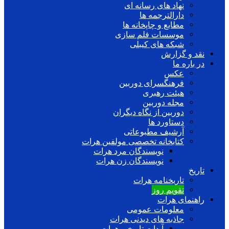
نهاد های رسانه ای
دارالترجمه ها
مطابع و چاپخانه ها
موسسات فلم سازی
شبکه های کیبلی
نقد و گزارش
در باره ما
عکس
فرهنگسرای دوربین
هیئت رهبری
مجله دوربین
دوربین از نگاه دیگران
دستاورد ها
آرشیف مطبوعاتی
کتابخانه تخصصی مولفین هرات
نویسندگان مرد هرات
نویسندگان زن هرات
تاریخ
تاریخنامه هرات
تقویم روز
راهنمای هرات
معلومات عمومی
جاذبه های دیدنی هرات
آبدات تاریخی هرات