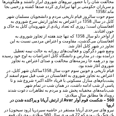
مخالفت شان را با حضور نیروهای شوروی ابراز داشتند و هلیکوپترها
و سربازان حکومتی بر آنها تیراندازی کرده صدها کشته و زخمی بجا
ماند./1358
سوم حوت سالروز قیام تاریخی مردم و دانشجویان مسلمان شهر
کابل در سال 1358 در اعتراض به تجاوز ارتش سرخ شوروی به
افغانستان است؛ روزی که تعداد زیادی از شهروندان کابل به خاک و
خون افتادند.
از اواخر دلو سال 1358 که تنها چند هفته از تجاوز شوروی به
افغانستان می‌گذشت، مقاومت و اعتراض مردمی نسبت به این
تجاوز در شهر کابل آغاز شد.
وضع شهر دگرگون و فعالیت‌های روزانه به حالت نیمه تعطیل
درآمده بود، در مدارس و دانشگاه کابل اعتراضات به اوج خود رسیده
بود و در همه جا زمزمه‌های مخالفت و صدای اعتراض به تجاوز
شوروی آغاز شده بود.
قیام تاریخی و خونین سوم حوت سال 1358ساکنان شهر کابل، در
اعتراض به تجاوز شوروی به افغانستان در شب قبل سوم اسفند از
پشت‌بام‌های منازل مسکونی با فریاد «الله اکبر» شروع شد و تا
پاسی از شب ادامه داشت، در همان شب در تمام شهر
شب‌نامه‌های مخفیانه پخش شد و مردم به تظاهرات دعوت شدند
رویداد ها مطابق سال میلادی:
560 – شکست قوم آوار Avar از ارتش آریانا و پراکنده شدن در
اروپا
نیرو های سرحدی آریانا مستقر در حاشیه سيردريا (رود سيحون) در
يك جنگ يك روزه كه 22 فبروری سال 560 ميلادي روي داد، قوم