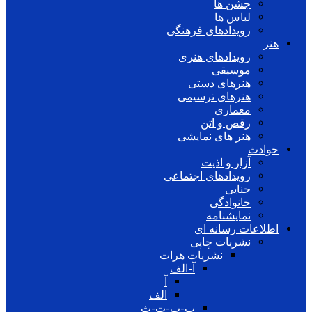
جشن ها
لباس ها
رویدادهای فرهنگی
هنر
رویدادهای هنری
موسیقی
هنرهای دستی
هنرهای ترسیمی
معماری
رقص و اتن
هنر های نمایشی
حوادث
آزار و اذیت
رویدادهای اجتماعی
جنایی
خانوادگی
نمایشنامه
اطلاعات رسانه ای
نشریات چاپی
نشریات هرات
آ-الف
آ
الف
ب-پ-ت-ث