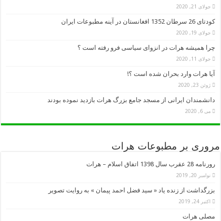
جولای 21, 2020
کودتای 26 سرطان 1352 افغانستان در آینه مطبوعات ایران
جولای 19, 2020
چرا همیشه هرات در انزوای سیاسی فرو رفته است ؟
جولای 11, 2020
آیا هرات وارد بحران شده است ؟!
ژوئن 23, 2020
دانشمندان ایرانی از مسجد جامع بزرگ هرات بازدید نموده بودند
می 6, 2020
مروری بر مطبوعات هرات
رورنامه 28 عقرب سال 1398 اتفاق اسلام – هرات
نوامبر 20, 2019
بزرگداشت از زنده یاد « سید فضل احمد پیمان » به روایت تصویر
اکتبر 24, 2019
مصلی هرات