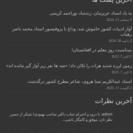
به یاد استاد عزیزمان، زنده‌یاد نوراحمد کریمی
سپتامبر 12, 2024
آواز ادبیات کشور خاموش شد: وداع با پروفیسور استاد محمد ناصر
رهیاب
ژانویه 28, 2024
بمناسبت روز معلم در افغانستان!
اکتبر 7, 2023
زمین لرزه شدید هرات را تکان داد؛ «صد ها نفر زیر آوار گیر مانده اند»
اکتبر 7, 2023
استاد عبدالکریم تمنا هروی، شاعر مطرح کشور درگذشت
آگوست 11, 2023
آخرین نظرات
admin: با درود و احترام جناب داکتر صاحب بهبودی! تشکر از حسن
نظر تان، موفق و کامگار باشی...