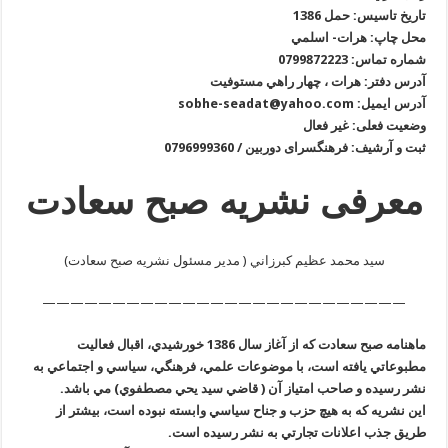
تاریخ تاسیس: حمل 1386
محل چاپ: هرات- اسلمي
شماره تماس: 0799872223
آدرس دفتر: هرات ، چهار راهي مستوفيت
آدرس ایمیل: sobhe-seadat@yahoo.com
وضعیت فعلی: غیر فعال
ثبت و آرشیف: فرهنگسرای دوربین / 0796999360
معرفی
نشريه صبح سعادت
سيد محمد عظيم كبرزاني ( مدیر مسئول نشریه صبح سعادت)
——————————————————————————
ماهنامه
صبح سعادت كه از آغاز سال 1386
خورشيدي،
اقبال فعاليت
مطبوعاتي يافته است، با موضوعات علمي، فرهنگي، سياسي و اجتماعي به
نشر رسيده و صاحب امتياز آن ( قاضي سيد يحي مصطفوي) مي باشد.
اين
نشريه كه به هيچ حزب و جناح سياسي وابسته نبوده است، بيشتر از
طريق جذب اعلانات تجارتي به نشر رسيده است.