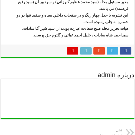
مدير
مسئول مجله (سيد محمد عظيم كبرزاني) و سردبير آن (سيد رفيع
فرهمند) مي باشد.
اين
نشريه با جدل چهار رنگ و در صفحات داخلي سياه و سفيد تنها در دو
شماره به چاپ رسيده است.
هيات تحرير مجله صبح سعادت عبارت بودند از: سيد شير آقا سادات،
سيداحمد شاه سادات ، خليل احمد غياثي و گلثوم حق پرست.
درباره admin
قبلی
توسعه و صنعت