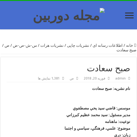
خانه
/
اطلاعات رسانه ای
/
نشریات چاپی
/
نشریات هرات
/
س-ش-ص-ض
/
ص
/
صبح سعادت
صبح سعادت
admin
فوریه 20, 2018
ص
1,381 نمایش ها
نام نشریه: صبح سعادت
موسس: قاضي سيد يحي مصطفوي
مدیر مسئول:
سيد محمد عظيم كبرزاني
نوعیت: ماهنامه
موضوع: علمي، فرهنگي، سياسي و اجتما
زبان: دري